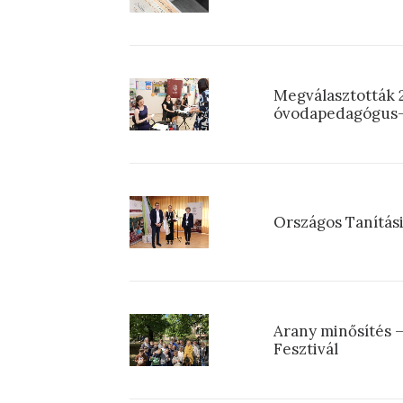
Megválasztották 
óvodapedagógus-j
Országos Tanítás
Arany minősítés –
Fesztivál