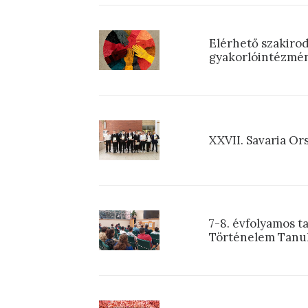
Elérhető szakirod
gyakorlóintézmén
XXVII. Savaria O
7-8. évfolyamos t
Történelem Tanu