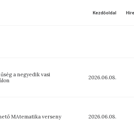
Kezdőoldal
Hír
nűség a negyedik vasi
2026.06.08.
álon
hető MAtematika verseny
2026.06.08.