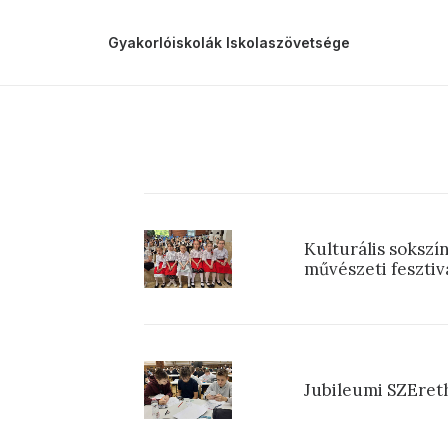
Gyakorlóiskolák Iskolaszövetsége
Kulturális sokszí
művészeti fesztiv
Jubileumi SZEret