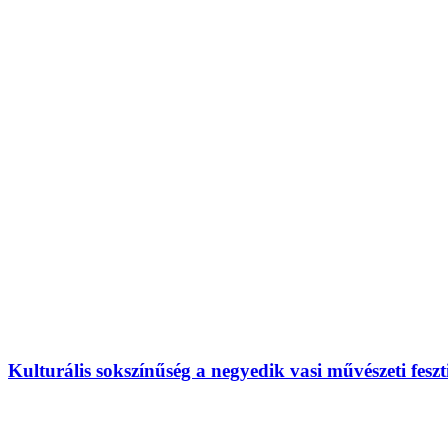
Kulturális sokszínűség a negyedik vasi művészeti fesz