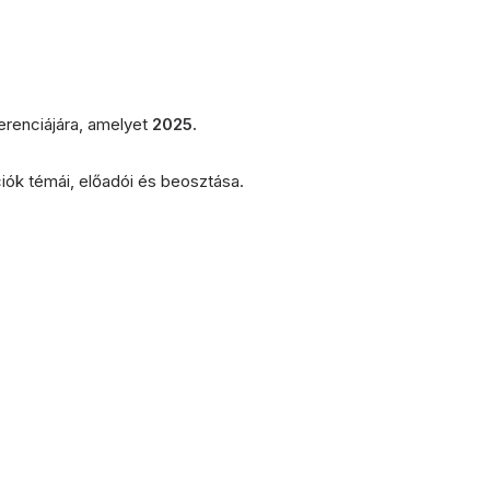
erenciájára, amelyet
2025.
iók témái, előadói és beosztása.