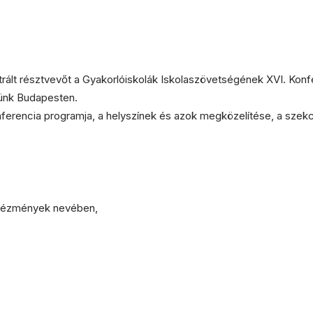
trált résztvevőt a Gyakorlóiskolák Iskolaszövetségének XVI. Konf
ünk Budapesten.
ferencia programja, a helyszínek és azok megközelítése, a szekc
ntézmények nevében,