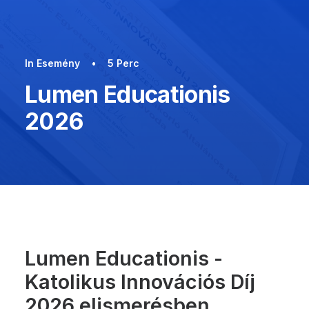
In
Esemény
•
5 Perc
Lumen Educationis
2026
Lumen Educationis -
Katolikus Innovációs Díj
2026 elismerésben