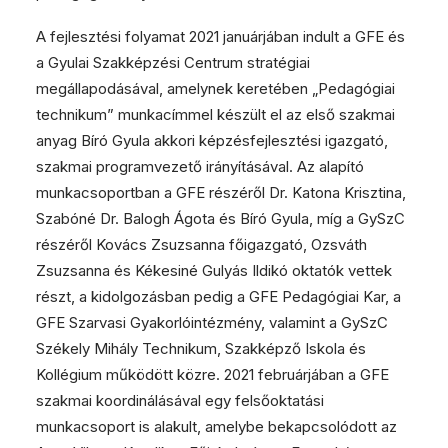
A fejlesztési folyamat 2021 januárjában indult a GFE és
a Gyulai Szakképzési Centrum stratégiai
megállapodásával, amelynek keretében „Pedagógiai
technikum” munkacímmel készült el az első szakmai
anyag Bíró Gyula akkori képzésfejlesztési igazgató,
szakmai programvezető irányításával. Az alapító
munkacsoportban a GFE részéről Dr. Katona Krisztina,
Szabóné Dr. Balogh Ágota és Bíró Gyula, míg a GySzC
részéről Kovács Zsuzsanna főigazgató, Ozsváth
Zsuzsanna és Kékesiné Gulyás Ildikó oktatók vettek
részt, a kidolgozásban pedig a GFE Pedagógiai Kar, a
GFE Szarvasi Gyakorlóintézmény, valamint a GySzC
Székely Mihály Technikum, Szakképző Iskola és
Kollégium működött közre. 2021 februárjában a GFE
szakmai koordinálásával egy felsőoktatási
munkacsoport is alakult, amelybe bekapcsolódott az