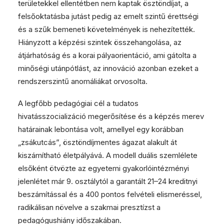
területekkel ellentétben nem kaptak ösztöndíjat, a
felsőoktatásba jutást pedig az emelt szintű érettségi
és a szűk bemeneti követelmények is nehezítették.
Hiányzott a képzési szintek összehangolása, az
átjárhatóság és a korai pályaorientáció, ami gátolta a
minőségi utánpótlást, az innováció azonban ezeket a
rendszerszintű anomáliákat orvosolta.
A legfőbb pedagógiai cél a tudatos
hivatásszocializáció megerősítése és a képzés merev
határainak lebontása volt, amellyel egy korábban
„zsákutcás”, ösztöndíjmentes ágazat alakult át
kiszámítható életpályává. A modell duális szemlélete
elsőként ötvözte az egyetemi gyakorlóintézményi
jelenlétet már 9. osztálytól a garantált 21–24 kreditnyi
beszámítással és a 400 pontos felvételi elismeréssel,
radikálisan növelve a szakmai presztízst a
pedagógushiány időszakában.