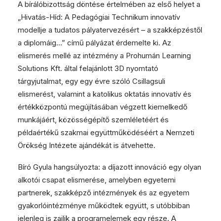
A bírálóbizottság döntése értelmében az első helyet a
„Hivatás-Híd: A Pedagógiai Technikum innovatív
modellje a tudatos pályatervezésért – a szakképzéstől
a diplomáig…” című pályázat érdemelte ki. Az
elismerés mellé az intézmény a Prohumán Learning
Solutions Kft. által felajánlott 3D nyomtató
tárgyjutalmat, egy egy évre szóló Csillagsuli
elismerést, valamint a katolikus oktatás innovatív és
értékközpontú megújításában végzett kiemelkedő
munkájáért, közösségépítő szemléletéért és
példaértékű szakmai együttműködéséért a Nemzeti
Örökség Intézete ajándékát is átvehette.
Bíró Gyula hangsúlyozta: a díjazott innováció egy olyan
alkotói csapat elismerése, amelyben egyetemi
partnerek, szakképző intézmények és az egyetem
gyakorlóintézménye működtek együtt, s utóbbiban
jelenleg is zajlik a programelemek egy része. A