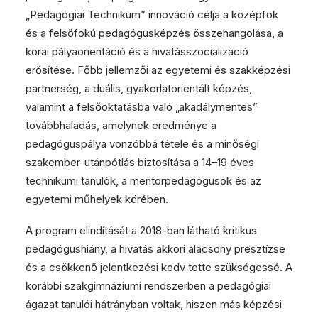
„Pedagógiai Technikum” innováció célja a középfok
és a felsőfokú pedagógusképzés összehangolása, a
korai pályaorientáció és a hivatásszocializáció
erősítése. Főbb jellemzői az egyetemi és szakképzési
partnerség, a duális, gyakorlatorientált képzés,
valamint a felsőoktatásba való „akadálymentes”
továbbhaladás, amelynek eredménye a
pedagóguspálya vonzóbbá tétele és a minőségi
szakember-utánpótlás biztosítása a 14–19 éves
technikumi tanulók, a mentorpedagógusok és az
egyetemi műhelyek körében.
A program elindítását a 2018-ban látható kritikus
pedagógushiány, a hivatás akkori alacsony presztízse
és a csökkenő jelentkezési kedv tette szükségessé. A
korábbi szakgimnáziumi rendszerben a pedagógiai
ágazat tanulói hátrányban voltak, hiszen más képzési