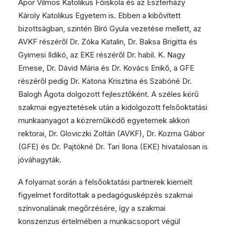
Apor Vilmos Katolikus Főiskola és az Eszterházy
Károly Katolikus Egyetem is. Ebben a kibővített
bizottságban, szintén Bíró Gyula vezetése mellett, az
AVKF részéről Dr. Zóka Katalin, Dr. Baksa Brigitta és
Gyimesi Ildikó, az EKE részéről Dr. habil. K. Nagy
Emese, Dr. Dávid Mária és Dr. Kovács Enikő, a GFE
részéről pedig Dr. Katona Krisztina és Szabóné Dr.
Balogh Ágota dolgozott fejlesztőként. A széles körű
szakmai egyeztetések után a kidolgozott felsőoktatási
munkaanyagot a közreműködő egyetemek akkori
rektorai, Dr. Gloviczki Zoltán (AVKF), Dr. Kozma Gábor
(GFE) és Dr. Pajtókné Dr. Tari Ilona (EKE) hivatalosan is
jóváhagyták.
A folyamat során a felsőoktatási partnerek kiemelt
figyelmet fordítottak a pedagógusképzés szakmai
színvonalának megőrzésére, így a szakmai
konszenzus értelmében a munkacsoport végül