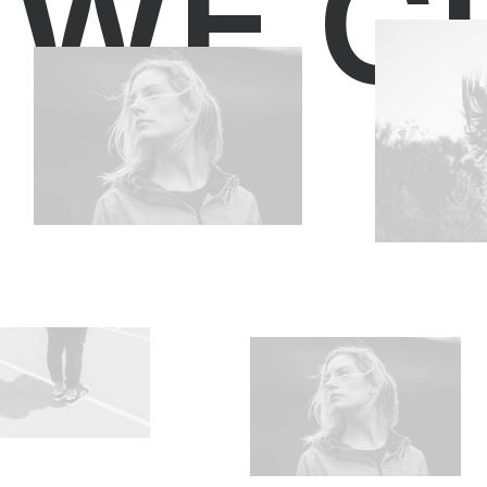
·
WE CR