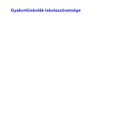
Gyakorlóiskolák Iskolaszövetsége
Adv
,
Design
Designer Layout
Read More