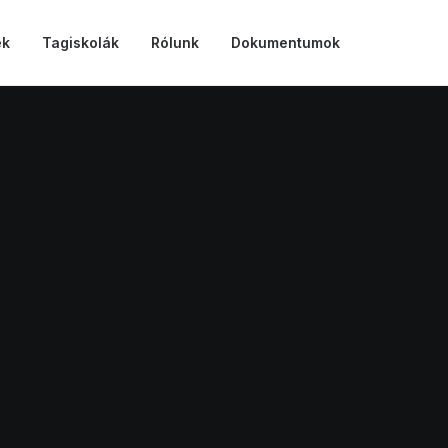
ek
Tagiskolák
Rólunk
Dokumentumok
iválon